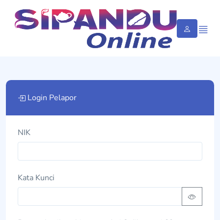
Login Pelapor
NIK
Kata Kunci