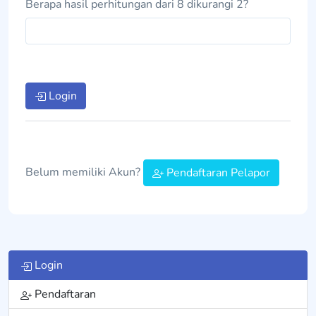
Berapa hasil perhitungan dari 8 dikurangi 2?
Login
Belum memiliki Akun?
Pendaftaran Pelapor
Login
Pendaftaran